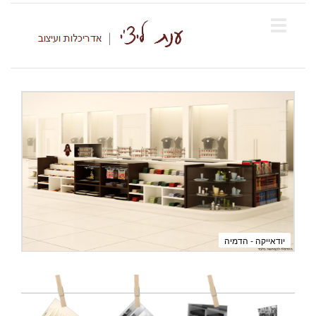
יודאייקה - הדמיה